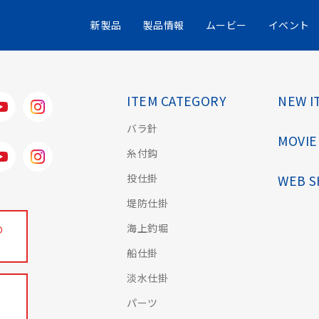
1019 コモーレ実釣3
新製品
製品情報
ムービー
イベント
ITEM CATEGORY
NEW I
バラ針
MOVIE
糸付鈎
投仕掛
WEB 
堤防仕掛
海上釣堀
の
船仕掛
淡水仕掛
パーツ