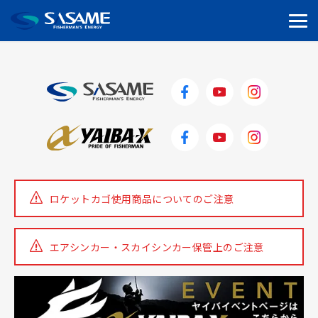
HOME
イベント
第2回 謎のあんこう ペアハゼ釣りフェス
タ
IMG_1095-2
ロケットカゴ使用商品についての
ご注意
エアシンカー・スカイシンカー
保管上のご注意