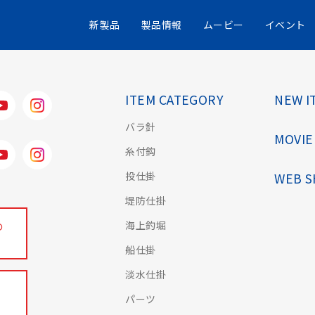
ゼ釣りフェスタ
IMG_0756
新製品
製品情報
ムービー
イベント
ITEM CATEGORY
NEW I
バラ針
MOVIE
糸付鈎
投仕掛
WEB 
堤防仕掛
海上釣堀
の
船仕掛
淡水仕掛
パーツ