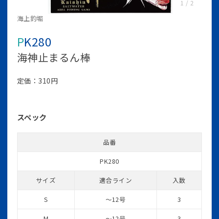
1
/
2
海上釣堀
PK280
海神止まるん棒
定価：310円
スペック
品番
PK280
サイズ
適合ライン
入数
S
～12号
3
M
～12号
3