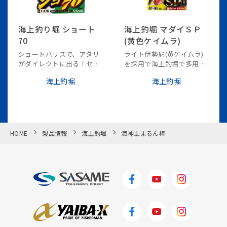
海上釣り堀 ショート
海上釣堀 マダイＳＰ
70
(黄色ケイムラ)
ショートハリスで、アタリ
ライト伊勢尼(黄ケイムラ)
がダイレクトに出る！セッ
を採用で海上釣堀で多用さ
トも簡単！
れる黄色いエサと同化。
海上釣堀
海上釣堀
チチワ仕様で自然に馴染
み、脈釣り等の繊細な釣り
方にも対応。
初心者～上級者まで幅広く
使える仕様となっておりま
す。
HOME
製品情報
海上釣堀
海神止まるん棒