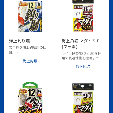
海上釣り堀
海上釣堀 マダイＳＰ
(フッ素)
文字通り海上釣堀用の仕
掛。
ライト伊勢尼(フッ素)を採
サルカン付で接続が容易。
用で貫通性能を極限まで向
海上釣堀
上。
海上釣堀
チチワ仕様で自然に馴染
み、脈釣り等の繊細な釣り
方にも対応。
初心者～上級者まで幅広く
使える仕様となっておりま
す。