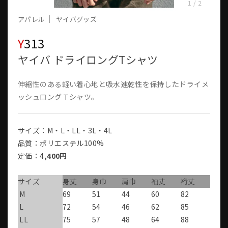
1
/
2
アパレル
ヤイバグッズ
Y313
ヤイバ ドライロングTシャツ
伸縮性のある軽い着心地と吸水速乾性を保持したドライメ
ッシュロングＴシャツ。
サイズ：M・L・LL・3L・4L
品質：ポリエステル100%
定価：4
,400円
サイズ
身丈
身巾
肩巾
袖丈
裄丈
M
69
51
44
60
82
L
72
54
46
62
85
LL
75
57
48
64
88