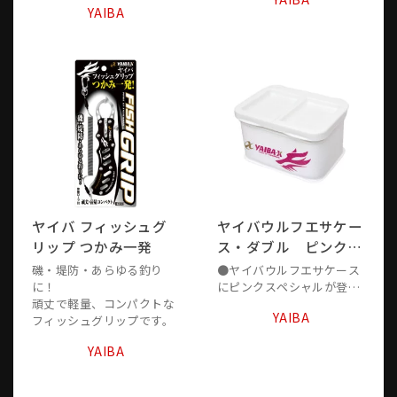
タイプ。
YAIBA
パクトに収納出来ます。
●すのこ、間仕切り板付
き。
ヤイバ フィッシュグ
ヤイバウルフエサケー
リップ つかみ一発
ス・ダブル ピンクス
ペシャル
磯・堤防・あらゆる釣り
●ヤイバウルフエサケース
に！
にピンクスペシャルが登
頑丈で軽量、コンパクトな
場！
YAIBA
フィッシュグリップです。
●中にすのこ付きで上蓋は
受け皿タイプ。
YAIBA
●Y204(ダブル)は仕切り付
きで上蓋は左右独立の受け
皿タイプ。