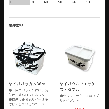
3L
78
60
50
66
91
関連製品
ヤイババッカン36㎝
ヤイバウルフエサケー
ス・ダブル
●今回のバッカンには、後
付けで簡易ロッドホルダー
●ウルフエサケースのダブ
が接続できます。
●簡易ロッドホルダーは後
ルタイプ。
付けにしているので、バッ
●上蓋は左右独立の受け皿
カンをキーパーの中へコン
YAIBA