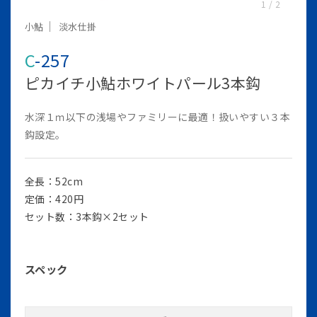
1
/
2
小鮎
淡水仕掛
C-257
ピカイチ小鮎ホワイトパール3本鈎
水深１ｍ以下の浅場やファミリーに最適！扱いやすい３本
鈎設定。
全長：52cm
定価：420円
セット数：3本鈎×2セット
スペック