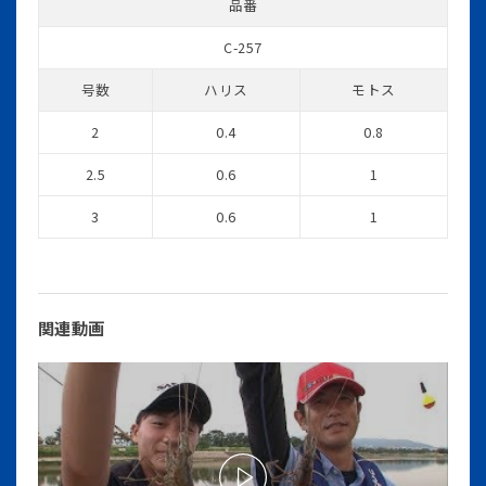
品番
C-257
号数
ハリス
モトス
2
0.4
0.8
2.5
0.6
1
3
0.6
1
関連動画