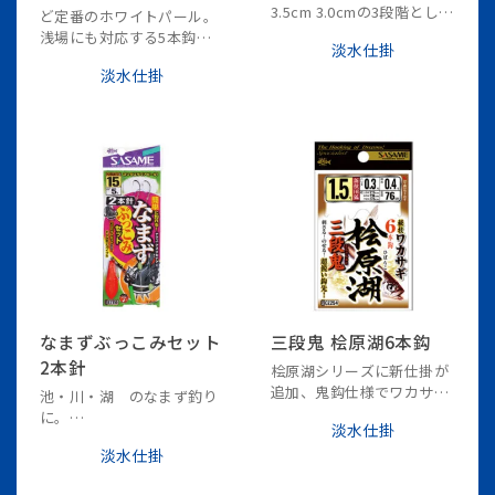
3.5cm 3.0cmの3段階とし、
ど定番のホワイトパール。
水中で3種類の誘いをしま
浅場にも対応する5本鈎仕
淡水仕掛
す。鈎は「ケイムラ加工」
様。
淡水仕掛
を施し、水中のワカサギに
アピールします。
なまずぶっこみセット
三段鬼 桧原湖6本鈎
2本針
桧原湖シリーズに新仕掛が
追加、鬼鈎仕様でワカサギ
池・川・湖 のなまず釣り
を逃さない!
に。
淡水仕掛
2本針仕様でエサを２つ付
淡水仕掛
けることにより集魚効果ア
ップ！