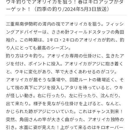
ウキ釣りでアオリイカを狙う！春はキロアップがタ
ーゲット！（四季の釣り/2024年5月3日放送）
三重県南伊勢町の湾内の筏でアオリイカを狙う。フィッシ
ングアドバイザーは、ささめ針フィールドスタッフの角田
裕介。この時期は、1キロ・2キロのアオリイカが釣れ、釣
り人にとっても最高のシーズン。
釣り方はウキ釣り。アオリイカ専用の仕掛けに、生きたア
ジを付け、ポイントに投入。アオリイカがアジに抱き着く
と、ウキに変化があり、竿で大きくあわせるのがコツ。
アオリイカが居そうな藻場や、回遊ルートの磯場近く、そ
して筏の真下にアジを投入しアタリを待っていると、ウキ
が怪しい動き。右に行ったり、左に行ったり、沈んだり、
出て来たり。様子を見ながら仕掛けを上げると、なんと、
かじられた跡がアジについていた。これはチャンス到来！
突然、角田さんの竿が大きく曲がった、アオリイカ独特の
引き。水面に姿が見えた！上がって来るのはキロオーバー