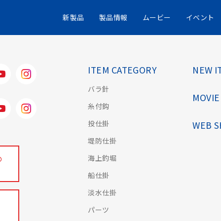
新製品
製品情報
ムービー
イベント
ITEM CATEGORY
NEW I
バラ針
MOVIE
糸付鈎
投仕掛
WEB 
堤防仕掛
海上釣堀
の
船仕掛
淡水仕掛
パーツ