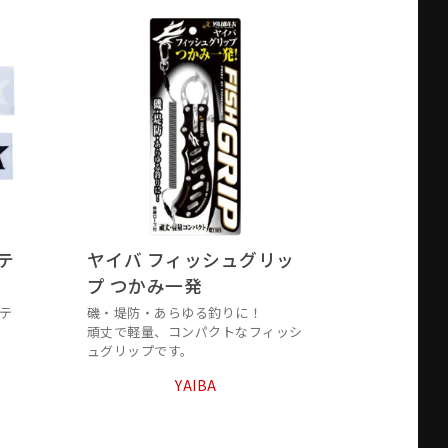
テ
ヤイバ フィッシュグリッ
プ つかみ一発
テ
磯・堤防・あらゆる釣りに！
頑丈で軽量、コンパクトなフィッシ
ュグリップです。
YAIBA