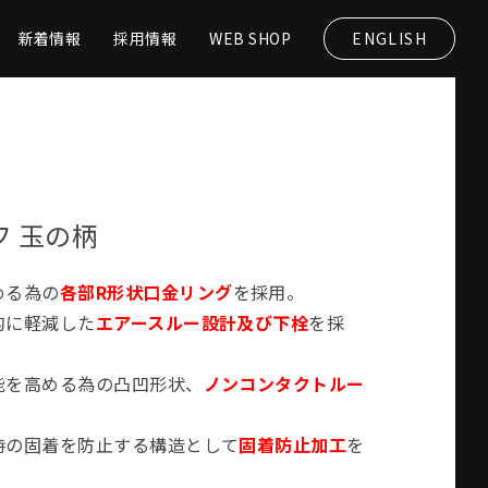
新着情報
採用情報
WEB SHOP
ENGLISH
 玉の柄
める為の
各部R形状口金リング
を採用。
的に軽減した
エアースルー設計及び下栓
を採
能を高める為の凸凹形状、
ノンコンタクトルー
時の固着を防止する構造として
固着防止加工
を