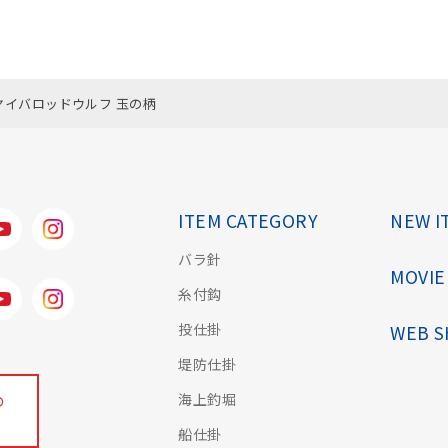
ヤイバロッドウルフ 玉の柄
ITEM CATEGORY
NEW I
バラ針
MOVIE
糸付鈎
投仕掛
WEB 
堤防仕掛
海上釣堀
の
船仕掛