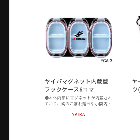
ヤイバマグネット内蔵型
ヤ
フックケース6コマ
ツ
●本体内部にマグネットが内蔵され
ており、鈎のこぼれ落ちや小間内で
の動きを防ぎます。
YAIBA
●マグネットの磁力でケースを合体
出来ます。
●素材の樹脂はポリカーボネイトで
衝撃に強く、傷が付きにくいです。
●小間縁にはシリコンリングを使用