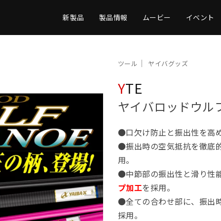
新製品
製品情報
ムービー
イベント
ツール
ヤイバグッズ
YTE
ヤイバロッドウルフ
●口欠け防止と振出性を高
●振出時の空気抵抗を徹底
用。
●中節部の振出性と滑り性
プ加工
を採用。
●全ての合わせ部に、振出
採用。