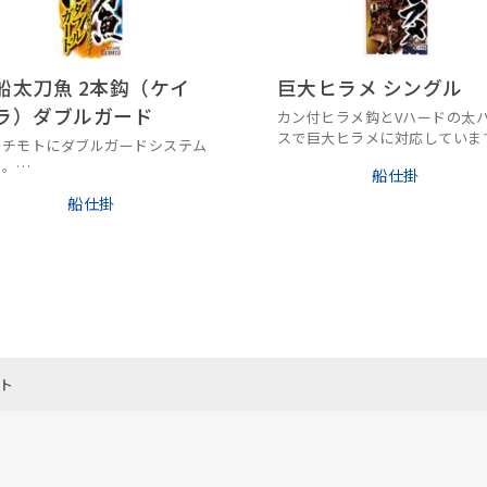
船太刀魚 2本鈎（ケイ
巨大ヒラメ シングル
ラ）ダブルガード
カン付ヒラメ鈎とVハードの太
スで巨大ヒラメに対応していま
先チモトにダブルガードシステム
用。
船仕掛
いを落とさずハリスをガード。
船仕掛
ト