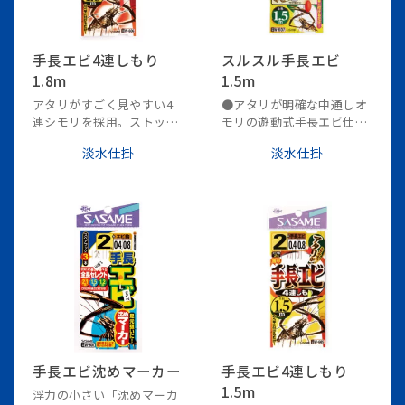
手長エビ4連しもり
スルスル手長エビ
1.8m
1.5m
アタリがすごく見やすい4
●アタリが明確な中通しオ
連シモリを採用。ストッパ
モリの遊動式手長エビ仕
ー付シモリなので棚調節が
掛・全長1.5ｍ仕
淡水仕掛
淡水仕掛
スムーズ。
●平打ち②号オモリは流れ
にも強く、河口域での使用
もバッチ
●アタリウキ調整はアバウ
トでOK、ストッパー付で移
動も
●ハリス結節は簡単ハリス
止め仕様・スペア鈎２本付
き
手長エビ沈めマーカー
手長エビ4連しもり
1.5m
浮力の小さい「沈めマーカ