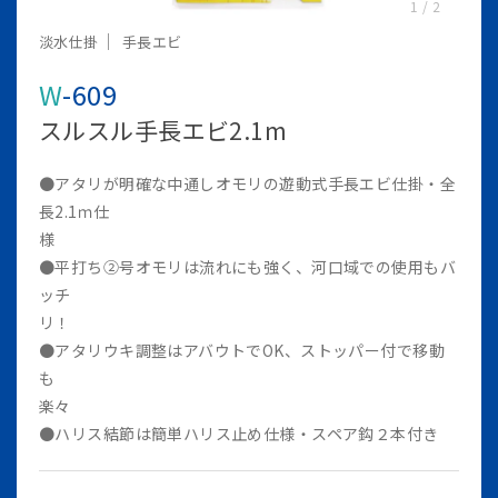
1
/
2
淡水仕掛
手長エビ
W-609
スルスル手長エビ2.1m
●アタリが明確な中通しオモリの遊動式手長エビ仕掛・全
長2.1ｍ仕
●平打ち②号オモリは流れにも強く、河口域での使用もバ
ッチ
●アタリウキ調整はアバウトでOK、ストッパー付で移動
も
●ハリス結節は簡単ハリス止め仕様・スペア鈎２本付き