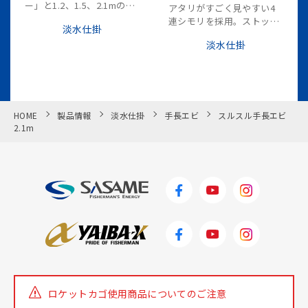
ー」と1.2、1.5、2.1mの3
アタリがすごく見やすい4
点チチ輪式。
連シモリを採用。ストッパ
淡水仕掛
ー付シモリなので棚調節が
淡水仕掛
スムーズ。
HOME
製品情報
淡水仕掛
手長エビ
スルスル手長エビ
2.1m
ロケットカゴ使用商品についての
ご注意