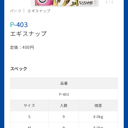
1
/
2
パーツ
エギスナップ
P-403
エギスナップ
定価：400円
スペック
品番
P-403
サイズ
入数
強度
S
9
8.0kg
M
9
8.0kg