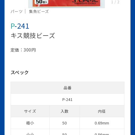
1
/
2
パーツ
集魚ビーズ
P-241
キス競技ビーズ
定価：300円
スペック
品番
P-241
サイズ
入数
内径
極小
50
0.69mm
小小
50
0.86mm