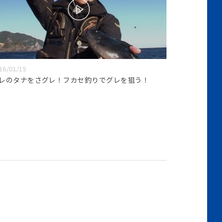
16/01/15
レのタナをさグレ！フカセ釣りでグレを狙う！