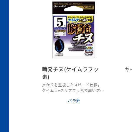
瞬発チヌ(ケイムラフッ
ヤ
素)
掛かりを重視したスピード仕様。
ケイムラ+クリアフッ素で高いアピ
ールと貫通性能がアップ。
バラ針
中軸線径でチヌのみならず、マダイ
や根魚にも対応。