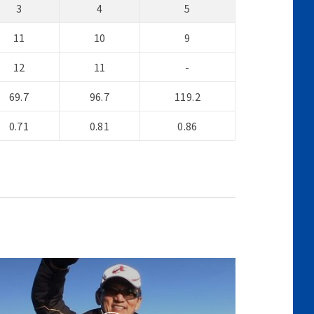
3
4
5
11
10
9
12
11
-
69.7
96.7
119.2
0.71
0.81
0.86