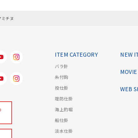
アミチヌ
ITEM CATEGORY
NEW I
バラ針
MOVIE
糸付鈎
投仕掛
WEB 
堤防仕掛
海上釣堀
の
船仕掛
淡水仕掛