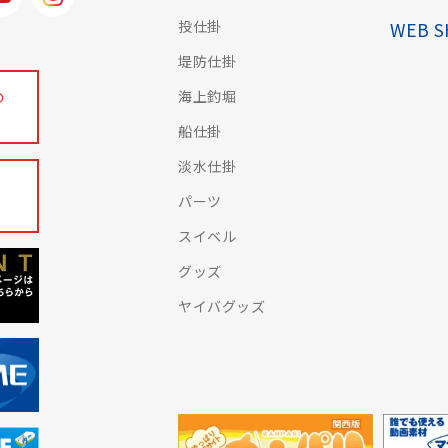
投仕掛
WEB 
堤防仕掛
海上釣堀
の
船仕掛
淡水仕掛
パーツ
スイベル
グッズ
ヤイバグッズ