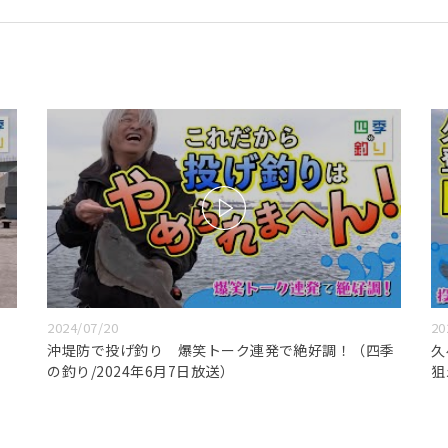
2024/07/20
20
沖堤防で投げ釣り 爆笑トーク連発で絶好調！（四季
久
の釣り/2024年6月7日放送）
狙