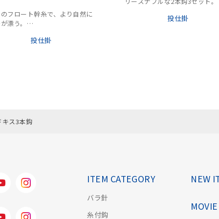
リーズナブルな2本鈎3セット。
目のフロート幹糸で、より自然に
投仕掛
掛が漂う。
アスリートキス」使用。
投仕掛
ドキス3本鈎
ITEM CATEGORY
NEW I
バラ針
MOVIE
糸付鈎