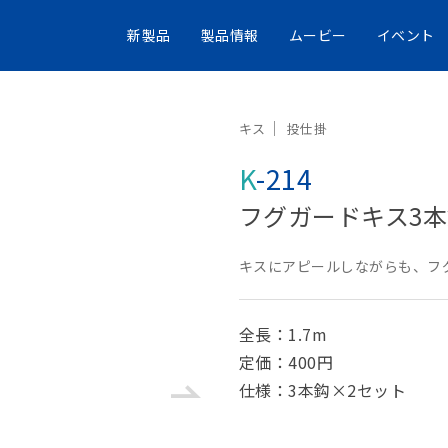
新製品
製品情報
ムービー
イベント
キス
投仕掛
K-214
フグガードキス3
キスにアピールしながらも、フ
全長：1.7m
定価：400円
仕様：3本鈎×2セット