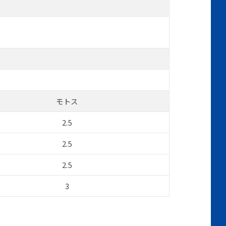
モトス
2.5
2.5
2.5
3