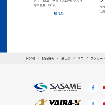
ン
誰でも簡単に使える2本針胴突投げ
釣り仕掛けです。
長
全長も扱いやすい短め1.1m。
仕
投仕掛
「
HOME
製品情報
投仕掛
キス
フグガー