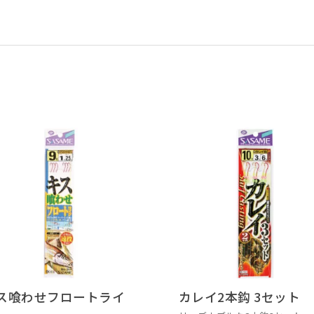
ス喰わせフロートライ
カレイ2本鈎 3セット