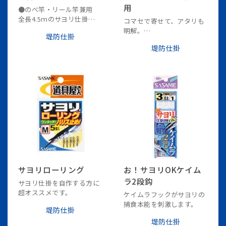
用
●のべ竿・リール竿兼用
全長4.5ｍのサヨリ仕掛
コマセで寄せて、アタリも
●のべ竿ではリリアンに、
明解。
堤防仕掛
リール竿では道糸に接続可
ダブルゲット。おまけ鈎付
能なチチワ仕様。
堤防仕掛
き。
●わずかなアタリを捉える
シモリ玉＋風に強く、飛距
離の出るスーパーボール仕
様。
サヨリローリング
お！サヨリOKケイム
ラ2段鈎
サヨリ仕掛を自作する方に
超オススメです。
ケイムラフックがサヨリの
捕食本能を刺激します。
堤防仕掛
堤防仕掛