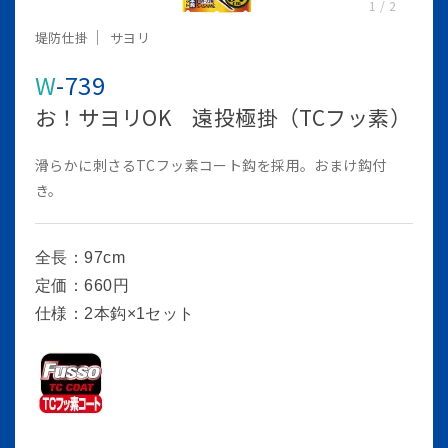
1
/
2
堤防仕掛
サヨリ
W-739
お！サヨリOK 遠投極掛（TCフッ素）
滑らかに刺さるTCフッ素コート鈎を採用。おまけ鈎付
き。
全長：97cm
定価：660円
仕様：2本鈎×1セット