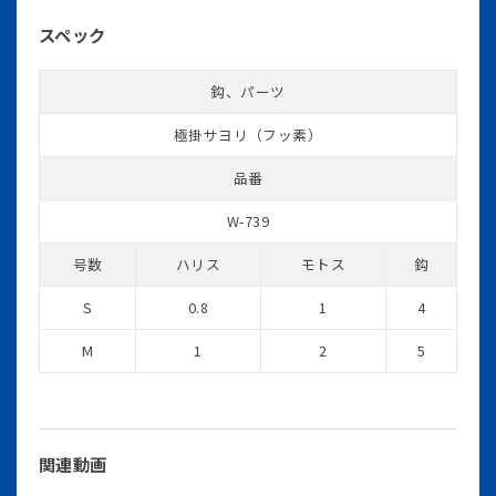
スペック
鈎、パーツ
極掛サヨリ（フッ素）
品番
W-739
号数
ハリス
モトス
鈎
S
0.8
1
4
M
1
2
5
関連動画