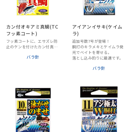
カン付オキアミ真鯛(TC
アイアンイサキ(ケイム
フッ素コート)
ラ)
フッ素コートに、エサズレ防
追加号数7号が登場！
止のケンを付けたカン付真鯛
胴打のキラメキとケイムラ発
針です。
光でベイトを寄せる。
バラ針
落とし込み釣りに最適です。
バラ針