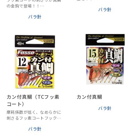
のっ込み真鯛シーズン到来で
の金鈎で登場！！
バラ針
す。
クリアフッ素コートの刺さり
バラ針
を体感してください。
カン付真鯛（TCフッ素
カン付真鯛
コート）
バラ針
摩耗係数が低く、なめらかに
刺さるフッ素コートフックで
す。
バラ針
カン付なので、すっぽ抜けな
くしっかりと結べます。