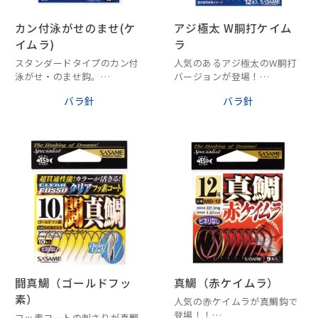
カン付泳がせのませ(ケ
アジ極太 W胴打ケイム
イムラ)
ラ
スタンダードタイプのカン付
人気のあるアジ極太のW胴打
泳がせ・のませ鈎。
バージョンが登場！
カン付なのでスピーディーに
２点のキラメキとケイムラコ
バラ針
バラ針
結べます！
ートが魚の捕食スイッチにオ
ン！
闘真鯛（ゴールドフッ
真鯛（赤ケイムラ）
素）
人気の赤ケイムラが真鯛鈎で
登場！！
フッ素コートの刺さりが真鯛