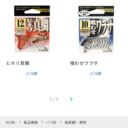
ヒネリ真鯛
喰わせワラサ
バラ針
バラ針
1 / 2
HOME
製品情報
バラ針
船真鯛・青物