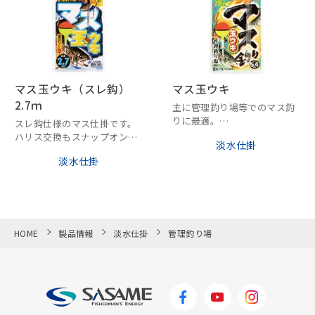
マス玉ウキ（スレ鈎）
マス玉ウキ
2.7ｍ
主に管理釣り場等でのマス釣
りに最適。
スレ鈎仕様のマス仕掛です。
玉ウキ仕様。
ハリス交換もスナップオンリ
淡水仕掛
ーに取りつけるだけでOK！
淡水仕掛
HOME
製品情報
淡水仕掛
管理釣り場