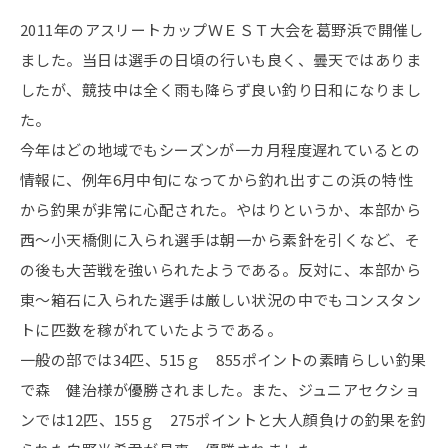
2011年のアスリートカップＷＥＳＴ大会を葛野浜で開催し
ました。当日は選手の日頃の行いも良く、曇天ではありま
したが、競技中は全く雨も降らず良い釣り日和になりまし
た。
今年はどの地域でもシーズンが一カ月程度遅れているとの
情報に、例年6月中旬になってから釣れ出すこの浜の特性
から釣果が非常に心配された。やはりというか、本部から
西～小天橋側に入られ選手は朝一から素針を引くなど、そ
の後も大苦戦を強いられたようである。反対に、本部から
東～箱石に入られた選手は厳しい状況の中でもコンスタン
トに匹数を稼がれていたようである。
一般の部では34匹、515ｇ 855ポイントの素晴らしい釣果
で森 健治様が優勝されました。また、ジュニアセクショ
ンでは12匹、155ｇ 275ポイントと大人顔負けの釣果を釣