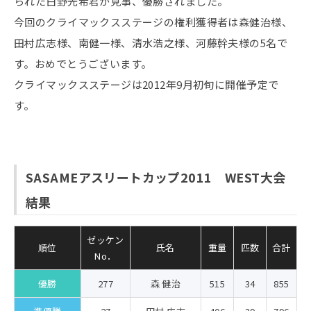
られた白野光希君が見事、優勝されました。
今回のクライマックスステージの権利獲得者は森健治様、
田村広志様、南健一様、清水浩之様、河藤幹夫様の5名で
す。おめでとうございます。
クライマックスステージは2012年9月初旬に開催予定で
す。
SASAMEアスリートカップ2011 WEST大会
結果
ゼッケン
順位
氏名
重量
匹数
合計
No．
優勝
277
森 健治
515
34
855