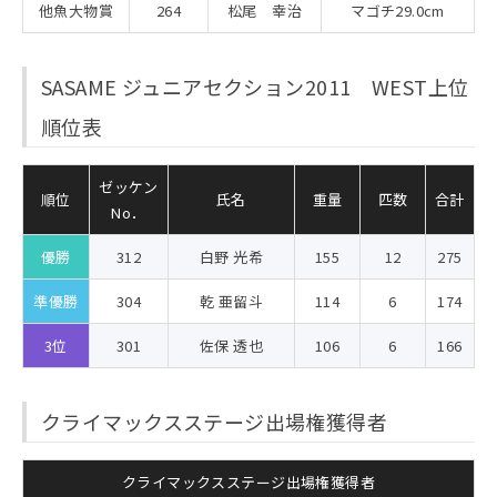
他魚大物賞
264
松尾 幸治
マゴチ29.0cm
SASAME ジュニアセクション2011 WEST上位
順位表
ゼッケン
順位
氏名
重量
匹数
合計
No．
優勝
312
白野 光希
155
12
275
準優勝
304
乾 亜留斗
114
6
174
3位
301
佐保 透也
106
6
166
クライマックスステージ出場権獲得者
クライマックスステージ出場権獲得者