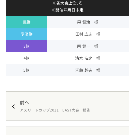
※各大会上位5名
※開催年月日未定
優勝
森 健治 様
準優勝
田村 広志 様
3位
南 健一 様
4位
清水 浩之 様
5位
河藤 幹夫 様
前へ
アスリートカップ2011 EAST大会 報告