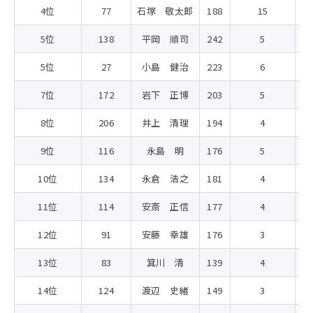
4位
77
石塚 敬太郎
188
15
3
5位
138
平岡 順司
242
5
2
5位
27
小島 健治
223
6
2
7位
172
岩下 正博
203
5
2
8位
206
井上 清理
194
4
2
9位
116
永島 明
176
5
2
10位
134
永倉 浩之
181
4
2
11位
114
安斎 正信
177
4
2
12位
91
安藤 幸雄
176
3
2
13位
83
箕川 清
139
4
1
14位
124
渡辺 史緒
149
3
1