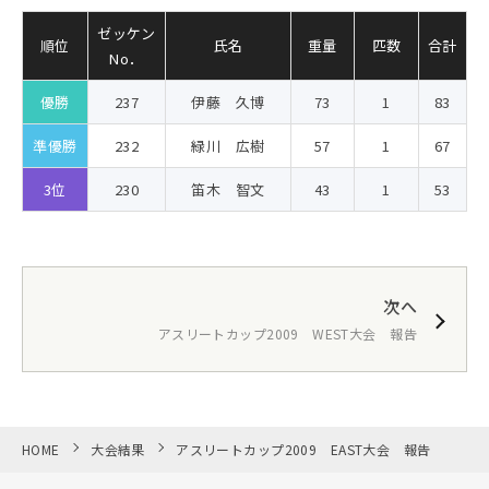
ゼッケン
順位
氏名
重量
匹数
合計
No．
優勝
237
伊藤 久博
73
1
83
準優勝
232
緑川 広樹
57
1
67
3位
230
笛木 智文
43
1
53
次へ
アスリートカップ2009 WEST大会 報告
HOME
大会結果
アスリートカップ2009 EAST大会 報告