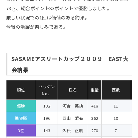
73ｇ、総合ポイント83ポイントで優勝しました。
厳しい状況での1匹は価値のある釣果。
今後の活躍が楽しみである。
SASAMEアスリートカップ２００９ EAST大
会結果
ゼッケン
順位
氏名
重量
匹数
合
No．
優勝
192
河合 英典
418
11
5
準優勝
196
西山 雅弘
362
10
4
3位
143
久松 正明
270
7
3