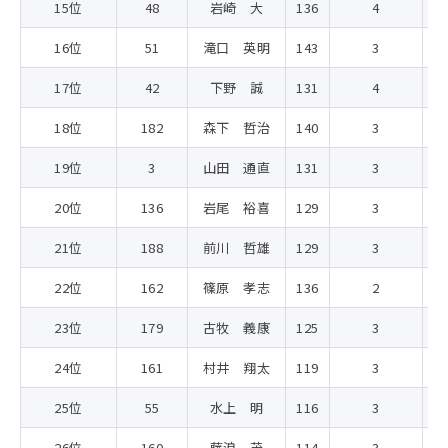
15位
48
岩崎 大
136
4
1
16位
51
滝口 英明
143
3
1
17位
42
下野 誠
131
4
1
18位
182
森下 哲治
140
3
1
19位
3
山田 通直
131
3
1
20位
136
岩尾 裕喜
129
3
1
21位
188
前川 哲雄
129
3
1
22位
162
篠原 孝志
136
2
1
23位
179
古牧 義康
125
3
1
24位
161
村井 翔太
119
3
1
25位
55
水上 明
116
3
1
26位
160
藤浪 茂
114
3
1