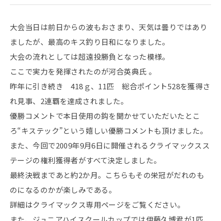
大会当日は前日からの波もおさまり、天気は曇りではあり
ましたが、最高のキス釣り日和になりました。
大会の流れとしては超遠投勝負となった模様。
ここで実力を発揮されたのが河合英典氏 。
昨年に引き続き 418ｇ、11匹 総合ポイント528を獲得さ
れ見事、2連覇を達成されました。
優勝コメントで本日使用の鈎を聞かせていただいたとこ
ろ“キステック”という嬉しい優勝コメントも頂けました。
また、今回で2009年9月6日に開催されるクライマックスス
テージの権利獲得者がすべて決定しました。
最終決戦まであと約2か月。こちらもその栄冠がだれのも
のになるのかが楽しみである。
詳細はクライマックス専用ページをご覧ください。
また、ジュニアハイスクールカップでは伊藤久博君が1匹、