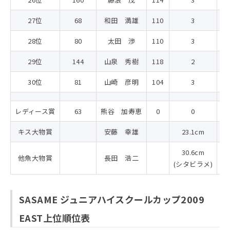
27位
68
和田 満雄
110
3
1
28位
80
太田 渉
110
3
1
29位
144
山泉 秀樹
118
2
1
30位
81
山崎 彦明
104
3
1
レディース賞
63
熊谷 加寿恵
0
0
キス大物賞
安藤 幸雄
23.1cm
30.6cm
他魚大物賞
長田 浩二
(シタビラメ)
SASAME ジュニアハイスクールカップ2009
EAST上位順位表