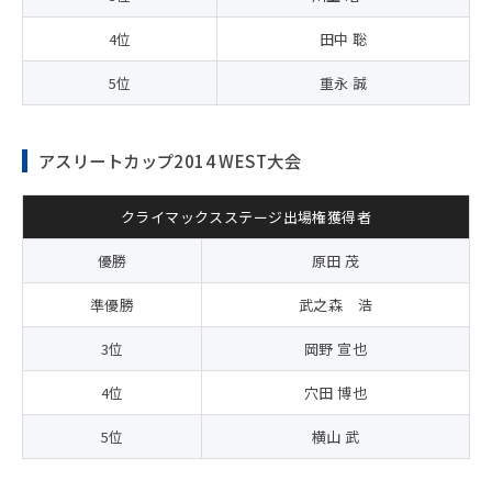
4位
田中 聡
5位
重永 誠
アスリートカップ2014 WEST大会
クライマックスステージ出場権獲得者
優勝
原田 茂
準優勝
武之森 浩
3位
岡野 宣也
4位
穴田 博也
5位
横山 武