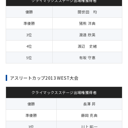
クライマックスステージ出場権獲得者
優勝
間世田 均
準優勝
猪熊 洋典
3位
渡邉 欣英
4位
渡辺 史緒
5位
有坂 守惠
アスリートカップ2013 WEST大会
クライマックスステージ出場権獲得者
優勝
長澤 昇
準優勝
藤岡 克典
3位
川上 昭一