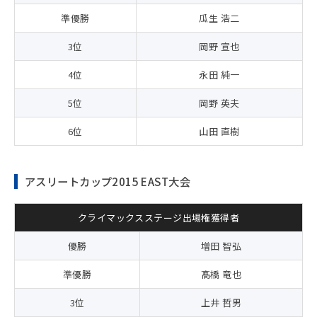
準優勝
瓜生 浩二
3位
岡野 宣也
4位
永田 純一
5位
岡野 英夫
6位
山田 直樹
アスリートカップ2015 EAST大会
クライマックスステージ出場権獲得者
優勝
増田 智弘
準優勝
髙橋 竜也
3位
上井 哲男